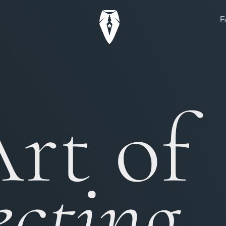
F
rt of
cting